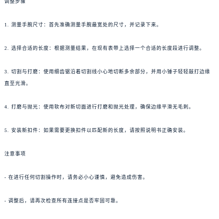
调整步骤
1. 测量手腕尺寸：首先准确测量手腕最宽处的尺寸，并记录下来。
2. 选择合适的长度：根据测量结果，在现有表带上选择一个合适的长度段进行调整。
3. 切割与打磨：使用细齿锯沿着切割线小心地切断多余部分，并用小锤子轻轻敲打边缘
直至光滑。
4. 打磨与抛光：使用软布对新切面进行打磨和抛光处理，确保边缘平滑无毛刺。
5. 安装新扣件：如果需要更换扣件以匹配新的长度，请按照说明书正确安装。
注意事项
- 在进行任何切割操作时，请务必小心谨慎，避免造成伤害。
- 调整后，请再次检查所有连接点是否牢固可靠。