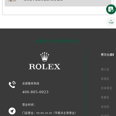


成都劳力士售后服务中心
劳力士成都
锦江区
武侯区

总部服务热线
龙泉驿区
400-805-0023
新都区
营业时间：
双流区

门店营业：09:00-19:30（节假日正常营业）