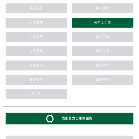
手表配件
手表保养
走时故障
劳力士手表
进水进灰
网点地址
抛光翻新
手表生锈
手表受磁
新闻资讯
外观清洗
磕碰摔坏
劳力士
成都劳力士维修服务