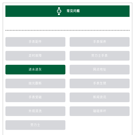
常见问题
手表配件
手表保养
走时故障
劳力士手表
进水进灰
网点地址
抛光翻新
手表生锈
手表受磁
新闻资讯
外观清洗
磕碰摔坏
劳力士