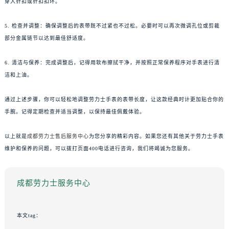
穿入针扣或针扣扣环。
5. 检查并调整：确保调整后的表带既不过紧也不过松。必要时可以再次微调孔位或剪裁
部分金属链节以达到最佳舒适度。
6. 清洁与保养：完成调整后，记得用软布擦拭干净，并按照正常保养程序对手表进行清
洁和上油。
通过上述步骤，你可以轻松地调整劳力士手表的表带长度，让这款经典时计更加贴合你的
手腕。记得定期检查并适当调整，以保持最佳佩戴体验。
以上就是
成都劳力士售后服务中心
为您分享的精彩内容。如果您还有其他关于劳力士手表
维护和保养的问题，可以拨打页面400电话进行咨询，我们将竭诚为您服务。
成都劳力士服务中心
本文tag：