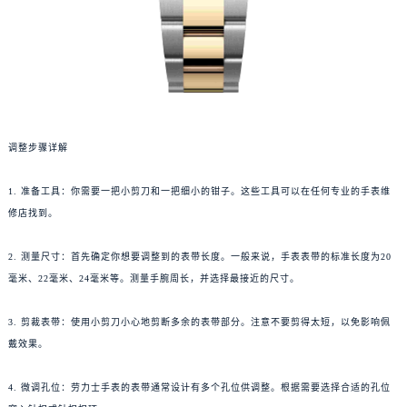
调整步骤详解
1. 准备工具：你需要一把小剪刀和一把细小的钳子。这些工具可以在任何专业的手表维
修店找到。
2. 测量尺寸：首先确定你想要调整到的表带长度。一般来说，手表表带的标准长度为20
毫米、22毫米、24毫米等。测量手腕周长，并选择最接近的尺寸。
3. 剪裁表带：使用小剪刀小心地剪断多余的表带部分。注意不要剪得太短，以免影响佩
戴效果。
4. 微调孔位：劳力士手表的表带通常设计有多个孔位供调整。根据需要选择合适的孔位