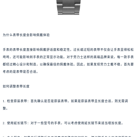
为什么表带长度会影响佩戴体验
手表的表带长度直接影响佩戴舒适度和稳定性。过长或过短的表带不仅会让手表显得松松
垮垮，还可能影响到手表的正常显示功能。对于劳力士这样的高端品牌来说，每一款手表
都经过精心设计和制造，以确保最佳的佩戴体验。因此，如果发现劳力士戴不稳，首先要
考虑的是表带是否合适。
如何调整表带长度
1. 检查原装表带：首先确认是否是原装表带。如果是原装表带且长度合适，则无需调
整。
2. 使用延长链节：对于一些型号的手表，可以考虑使用延长链节来适当增加长度。