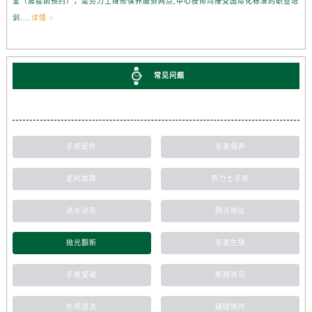
室（需提前预约），是劳力士维修保养服务网点,中心技师均接受国际化标准的职业培
训....
详情 >
常见问题
手表配件
手表保养
走时故障
劳力士手表
进水进灰
网点地址
抛光翻新
手表生锈
手表受磁
新闻资讯
外观清洗
磕碰摔坏